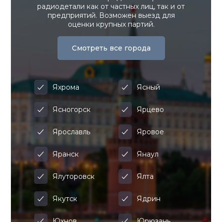
радиодетали как от частных лиц, так и от
предприятий. Возможен выезд для
оценки крупных партий.
Смотреть все города
Яхрома
Ясный
Ясногорск
Ярцево
Ярославль
Яровое
Яранск
Янаул
Ялуторовск
Ялта
Якутск
Ядрин
Юхнов
Юрюзань