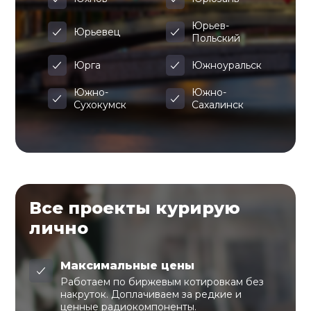
Юрьев-
Юрьевец
Польский
Юрга
Южноуральск
Южно-
Южно-
Сухокумск
Сахалинск
Все проекты курирую
лично
Максимальные цены
Работаем по биржевым котировкам без
накруток. Доплачиваем за редкие и
ценные радиокомпоненты.