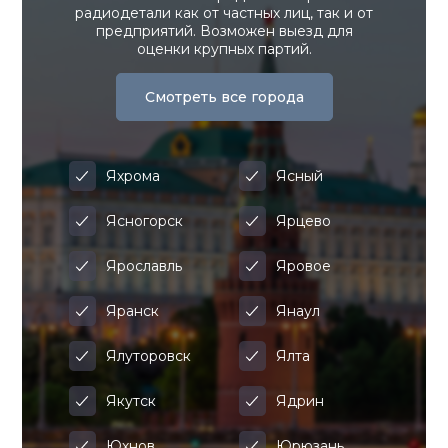
радиодетали как от частных лиц, так и от
предприятий. Возможен выезд для
оценки крупных партий.
Смотреть все города
Яхрома
Ясный
Ясногорск
Ярцево
Ярославль
Яровое
Яранск
Янаул
Ялуторовск
Ялта
Якутск
Ядрин
Юхнов
Юрюзань