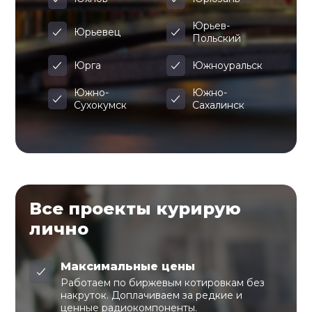
Юрьев-
Юрьевец
Польский
Юрга
Южноуральск
Южно-
Южно-
Сухокумск
Сахалинск
Все проекты курирую
лично
Максимальные цены
Работаем по биржевым котировкам без
накруток. Доплачиваем за редкие и
ценные радиокомпоненты.