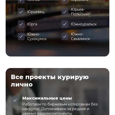
Юрьев-
Юрьевец
Польский
Юрга
Южноуральск
Южно-
Южно-
Сухокумск
Сахалинск
Все проекты курирую
лично
Максимальные цены
Работаем по биржевым котировкам без
накруток. Доплачиваем за редкие и
ценные радиокомпоненты.