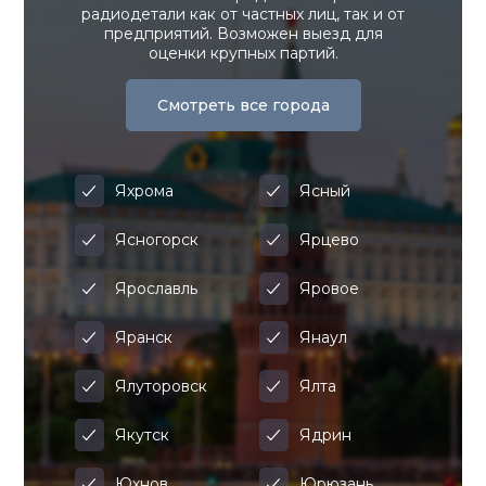
радиодетали как от частных лиц, так и от
предприятий. Возможен выезд для
оценки крупных партий.
Смотреть все города
Яхрома
Ясный
Ясногорск
Ярцево
Ярославль
Яровое
Яранск
Янаул
Ялуторовск
Ялта
Якутск
Ядрин
Юхнов
Юрюзань