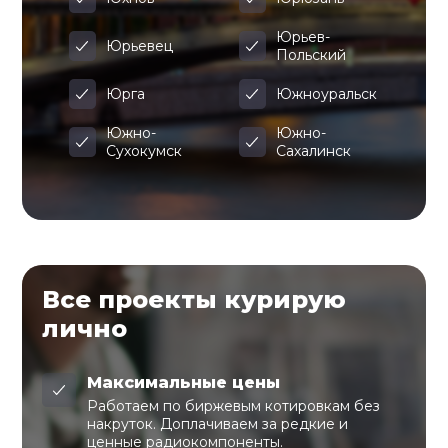
Юрьев-
Юрьевец
Польский
Юрга
Южноуральск
Южно-
Южно-
Сухокумск
Сахалинск
Все проекты курирую
лично
Максимальные цены
Работаем по биржевым котировкам без
накруток. Доплачиваем за редкие и
ценные радиокомпоненты.