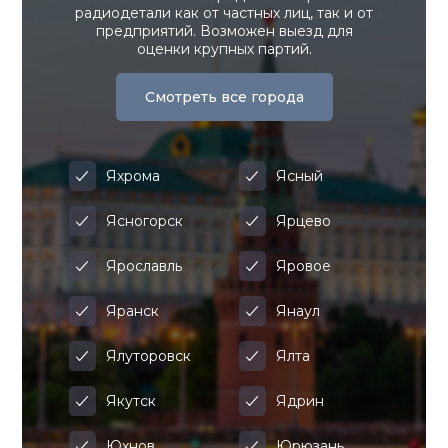
радиодетали как от частных лиц, так и от
предприятий. Возможен выезд для
оценки крупных партий.
Смотреть все города
Яхрома
Ясный
Ясногорск
Ярцево
Ярославль
Яровое
Яранск
Янаул
Ялуторовск
Ялта
Якутск
Ядрин
Юхнов
Юрюзань