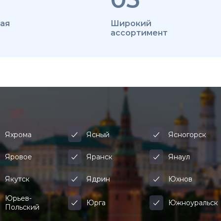
ая
Широкий
ассортимент
Яхрома
Ясный
Ясногорск
Яровое
Яранск
Янаул
Якутск
Ядрин
Юхнов
Юрьев-
Юрга
Южноуральск
Польский