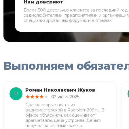
Нам доверяют
Более 500 довольных клиентов за последний год
радиолюбителями, предприятиями и организация
специализированных форумах и в отзывах.
Выполняем обязате
Роман Николаевич Жуков
Р
02 июня 2025
Сдавал старые платы из
радиомастерской в Radiolom999.ru. В
офисе объяснили, как оценивают
драгметаллы, цена устроила. Деньги
получил наличными, все пр