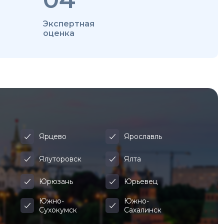
Экспертная
оценка
Ярцево
Ярославль
Ялуторовск
Ялта
Юрюзань
Юрьевец
Южно-
Южно-
Сухокумск
Сахалинск