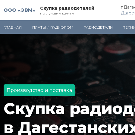
г.Даг
Скупка радиодеталей
ООО «ЭВМ»
Дагес
по лучшим ценам
ГЛАВНАЯ
ПЛАТЫ И РАДИОЛОМ
РАДИОДЕТАЛИ
ТЕХН
Производство и поставка
Скупка радиод
в Дагестански