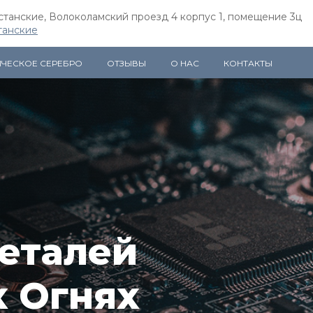
естанские, Волоколамский проезд 4 корпус 1, помещение 3ц
танские
ИЧЕСКОЕ СЕРЕБРО
ОТЗЫВЫ
О НАС
КОНТАКТЫ
еталей
х Огнях