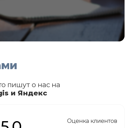
ами
то пишут о нас на
gis и Яндекс
5.0
Оценка клиентов