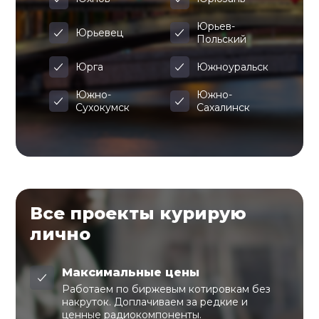
Юрьев-
Юрьевец
Польский
Юрга
Южноуральск
Южно-
Южно-
Сухокумск
Сахалинск
Все проекты курирую
лично
Максимальные цены
Работаем по биржевым котировкам без
накруток. Доплачиваем за редкие и
ценные радиокомпоненты.