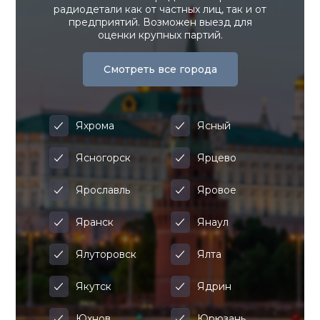
радиодетали как от частных лиц, так и от
предприятий. Возможен выезд для
оценки крупных партий.
Смотреть все города
Яхрома
Ясный
Ясногорск
Ярцево
Ярославль
Яровое
Яранск
Янаул
Ялуторовск
Ялта
Якутск
Ядрин
Юхнов
Юрюзань