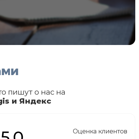
ами
то пишут о нас на
gis и Яндекс
5.0
Оценка клиентов