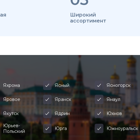
ая
Широкий
ассортимент
Яхрома
Ясный
Ясногорск
Яровое
Яранск
Янаул
Якутск
Ядрин
Юхнов
Юрьев-
Юрга
Южноуральск
Польский