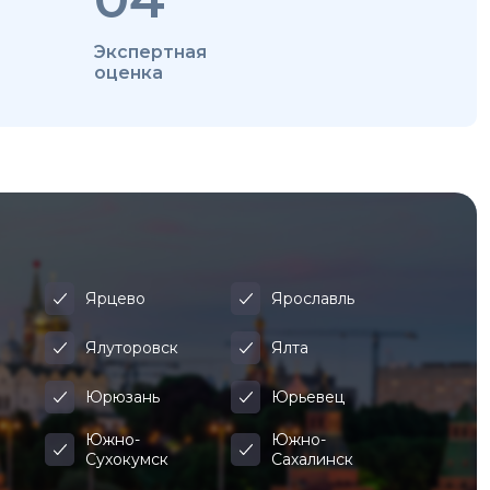
Экспертная
оценка
Ярцево
Ярославль
Ялуторовск
Ялта
Юрюзань
Юрьевец
Южно-
Южно-
Сухокумск
Сахалинск