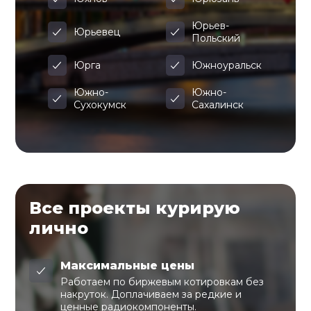
Юрьев-
Юрьевец
Польский
Юрга
Южноуральск
Южно-
Южно-
Сухокумск
Сахалинск
Все проекты курирую
лично
Максимальные цены
Работаем по биржевым котировкам без
накруток. Доплачиваем за редкие и
ценные радиокомпоненты.