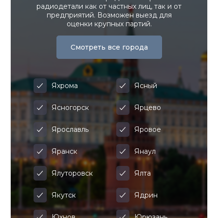
радиодетали как от частных лиц, так и от
предприятий. Возможен выезд для
оценки крупных партий.
Смотреть все города
Яхрома
Ясный
Ясногорск
Ярцево
Ярославль
Яровое
Яранск
Янаул
Ялуторовск
Ялта
Якутск
Ядрин
Юхнов
Юрюзань