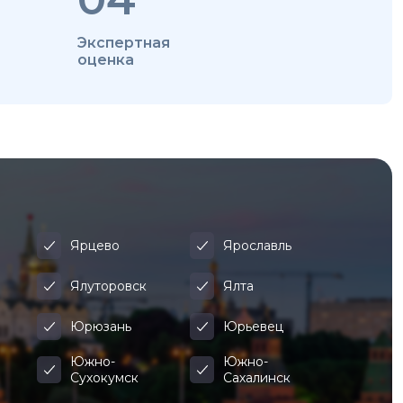
Экспертная
оценка
Ярцево
Ярославль
Ялуторовск
Ялта
Юрюзань
Юрьевец
Южно-
Южно-
Сухокумск
Сахалинск