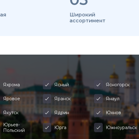
ая
Широкий
ассортимент
Яхрома
Ясный
Ясногорск
Яровое
Яранск
Янаул
Якутск
Ядрин
Юхнов
Юрьев-
Юрга
Южноуральск
Польский