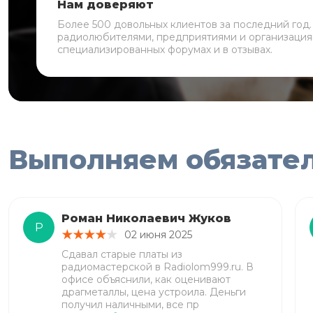
Нам доверяют
Более 500 довольных клиентов за последний год
радиолюбителями, предприятиями и организация
специализированных форумах и в отзывах.
Выполняем обязате
Роман Николаевич Жуков
Р
02 июня 2025
Сдавал старые платы из
радиомастерской в Radiolom999.ru. В
офисе объяснили, как оценивают
драгметаллы, цена устроила. Деньги
получил наличными, все пр