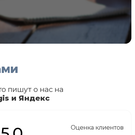
ами
то пишут о нас на
gis и Яндекс
5.0
Оценка клиентов