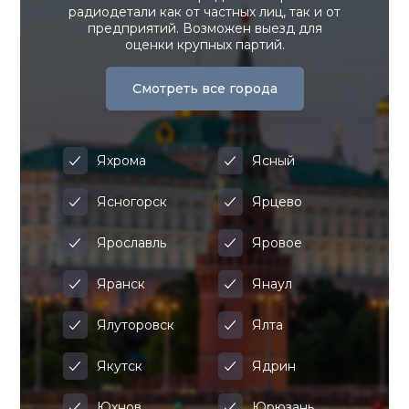
радиодетали как от частных лиц, так и от
предприятий. Возможен выезд для
оценки крупных партий.
Смотреть все города
Яхрома
Ясный
Ясногорск
Ярцево
Ярославль
Яровое
Яранск
Янаул
Ялуторовск
Ялта
Якутск
Ядрин
Юхнов
Юрюзань