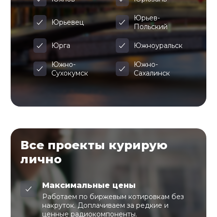
Юрьев-
Юрьевец
Польский
Юрга
Южноуральск
Южно-
Южно-
Сухокумск
Сахалинск
Все проекты курирую
лично
Максимальные цены
Работаем по биржевым котировкам без
накруток. Доплачиваем за редкие и
ценные радиокомпоненты.