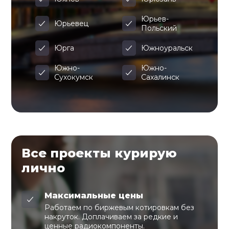
Юрьев-
Юрьевец
Польский
Юрга
Южноуральск
Южно-
Южно-
Сухокумск
Сахалинск
Все проекты курирую
лично
Максимальные цены
Работаем по биржевым котировкам без
накруток. Доплачиваем за редкие и
ценные радиокомпоненты.