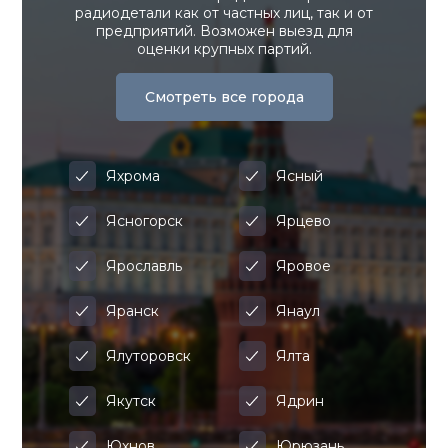
радиодетали как от частных лиц, так и от
предприятий. Возможен выезд для
оценки крупных партий.
Смотреть все города
Яхрома
Ясный
Ясногорск
Ярцево
Ярославль
Яровое
Яранск
Янаул
Ялуторовск
Ялта
Якутск
Ядрин
Юхнов
Юрюзань