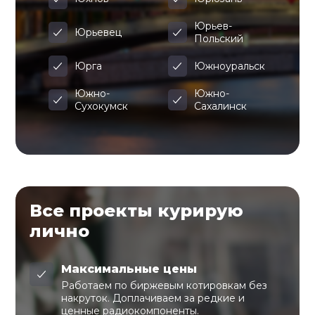
Юрьев-
Юрьевец
Польский
Юрга
Южноуральск
Южно-
Южно-
Сухокумск
Сахалинск
Все проекты курирую
лично
Максимальные цены
Работаем по биржевым котировкам без
накруток. Доплачиваем за редкие и
ценные радиокомпоненты.