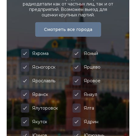
радиодетали как от частных лиц, так и от
предприятий. Возможен выезд для
оценки крупных партий.
Смотреть все города
Яхрома
Ясный
Ясногорск
Ярцево
Ярославль
Яровое
Яранск
Янаул
Ялуторовск
Ялта
Якутск
Ядрин
Юхнов
Юрюзань