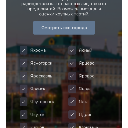
радиодетали как от частных лиц, так и от
предприятий. Возможен выезд для
оценки крупных партий.
Смотреть все города
Яхрома
Ясный
Ясногорск
Ярцево
Ярославль
Яровое
Яранск
Янаул
Ялуторовск
Ялта
Якутск
Ядрин
Юхнов
Юрюзань