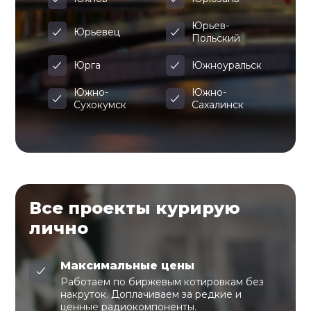
Юрьев-
Юрьевец
Польский
Юрга
Южноуральск
Южно-
Южно-
Сухокумск
Сахалинск
Все проекты курирую
лично
Максимальные цены
Работаем по биржевым котировкам без
накруток. Доплачиваем за редкие и
ценные радиокомпоненты.