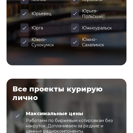
Юрьев-
Юрьевец
Польский
Юрга
Южноуральск
Южно-
Южно-
Сухокумск
Сахалинск
Все проекты курирую
лично
Максимальные цены
Работаем по биржевым котировкам без
накруток. Доплачиваем за редкие и
ценные радиокомпоненты.