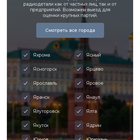
радиодетали как от частных лиц, так и от
предприятий. Возможен выезд для
оценки крупных партий.
Смотреть все города
Яхрома
Ясный
Ясногорск
Ярцево
Ярославль
Яровое
Яранск
Янаул
Ялуторовск
Ялта
Якутск
Ядрин
Юхнов
Юрюзань