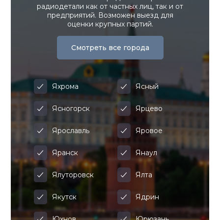
радиодетали как от частных лиц, так и от
предприятий. Возможен выезд для
оценки крупных партий.
Смотреть все города
Яхрома
Ясный
Ясногорск
Ярцево
Ярославль
Яровое
Яранск
Янаул
Ялуторовск
Ялта
Якутск
Ядрин
Юхнов
Юрюзань