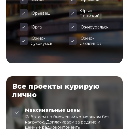
Юрьев-
Юрьевец
Польский
Юрга
Южноуральск
Южно-
Южно-
Сухокумск
Сахалинск
Все проекты курирую
лично
Максимальные цены
Работаем по биржевым котировкам без
накруток. Доплачиваем за редкие и
ценные радиокомпоненты.