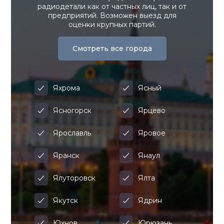
радиодетали как от частных лиц, так и от
предприятий. Возможен выезд для
оценки крупных партий.
Смотреть все города
Яхрома
Ясный
Ясногорск
Ярцево
Ярославль
Яровое
Яранск
Янаул
Ялуторовск
Ялта
Якутск
Ядрин
Юхнов
Юрюзань