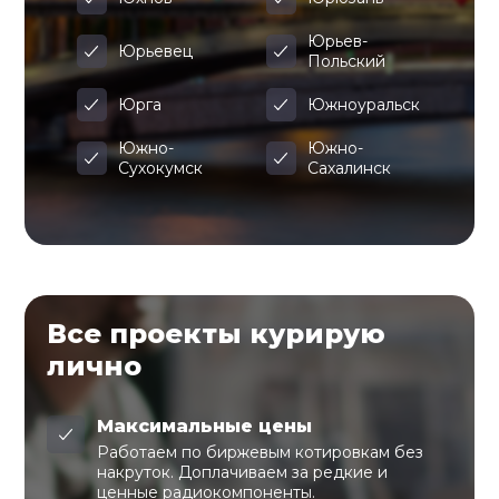
Юрьев-
Юрьевец
Польский
Юрга
Южноуральск
Южно-
Южно-
Сухокумск
Сахалинск
Все проекты курирую
лично
Максимальные цены
Работаем по биржевым котировкам без
накруток. Доплачиваем за редкие и
ценные радиокомпоненты.