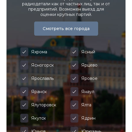
радиодетали как от частных лиц, так и от
предприятий. Возможен выезд для
оценки крупных партий.
Смотреть все города
Яхрома
Ясный
Ясногорск
Ярцево
Ярославль
Яровое
Яранск
Янаул
Ялуторовск
Ялта
Якутск
Ядрин
Юхнов
Юрюзань