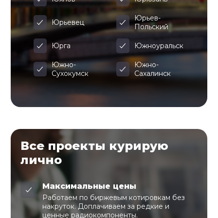
Юрьев-
Юрьевец
Польский
Юрга
Южноуральск
Южно-
Южно-
Сухокумск
Сахалинск
Все проекты курирую
лично
Максимальные цены
Работаем по биржевым котировкам без
накруток. Доплачиваем за редкие и
ценные радиокомпоненты.