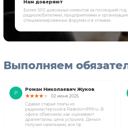
Нам доверяют
Более 500 довольных клиентов за последний год
радиолюбителями, предприятиями и организация
специализированных форумах и в отзывах.
Выполняем обязате
Роман Николаевич Жуков
Р
02 июня 2025
Сдавал старые платы из
радиомастерской в Radiolom999.ru. В
офисе объяснили, как оценивают
драгметаллы, цена устроила. Деньги
получил наличными, все пр