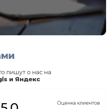
ами
то пишут о нас на
gis и Яндекс
5.0
Оценка клиентов