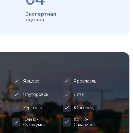
Экспертная
оценка
Ярцево
Ярославль
Ялуторовск
Ялта
Юрюзань
Юрьевец
Южно-
Южно-
Сухокумск
Сахалинск