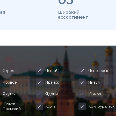
ая
Широкий
ассортимент
Яхрома
Ясный
Ясногорск
Яровое
Яранск
Янаул
Якутск
Ядрин
Юхнов
Юрьев-
Юрга
Южноуральск
Польский