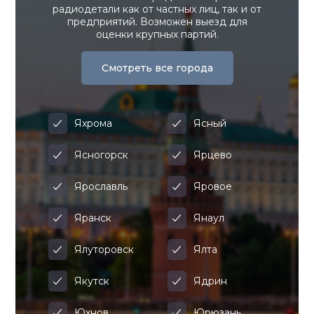
радиодетали как от частных лиц, так и от
предприятий. Возможен выезд для
оценки крупных партий.
Смотреть все города
Яхрома
Ясный
Ясногорск
Ярцево
Ярославль
Яровое
Яранск
Янаул
Ялуторовск
Ялта
Якутск
Ядрин
Юхнов
Юрюзань