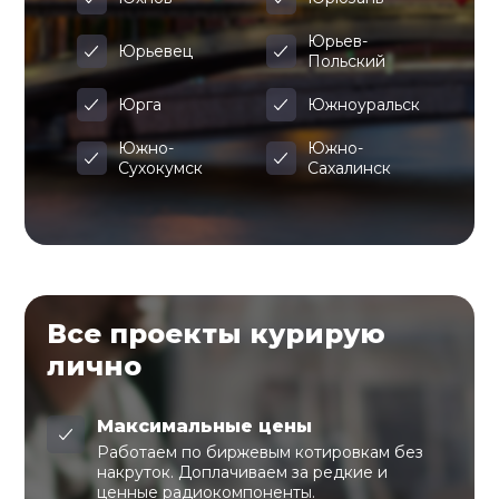
Юрьев-
Юрьевец
Польский
Юрга
Южноуральск
Южно-
Южно-
Сухокумск
Сахалинск
Все проекты курирую
лично
Максимальные цены
Работаем по биржевым котировкам без
накруток. Доплачиваем за редкие и
ценные радиокомпоненты.