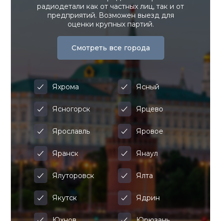
радиодетали как от частных лиц, так и от
предприятий. Возможен выезд для
оценки крупных партий.
Смотреть все города
Яхрома
Ясный
Ясногорск
Ярцево
Ярославль
Яровое
Яранск
Янаул
Ялуторовск
Ялта
Якутск
Ядрин
Юхнов
Юрюзань