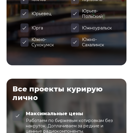
Юрьев-
Юрьевец
Польский
Юрга
Южноуральск
Южно-
Южно-
Сухокумск
Сахалинск
Все проекты курирую
лично
Максимальные цены
Работаем по биржевым котировкам без
накруток. Доплачиваем за редкие и
ценные радиокомпоненты.