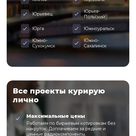
Юрьев-
Юрьевец
Польский
Юрга
Южноуральск
Южно-
Южно-
Сухокумск
Сахалинск
Все проекты курирую
лично
Максимальные цены
Работаем по биржевым котировкам без
накруток. Доплачиваем за редкие и
ценные радиокомпоненты.