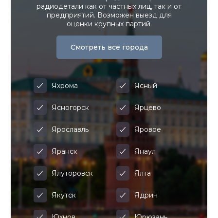
радиодетали как от частных лиц, так и от
предприятий. Возможен выезд для
оценки крупных партий.
Смотреть все города
Яхрома
Ясный
Ясногорск
Ярцево
Ярославль
Яровое
Яранск
Янаул
Ялуторовск
Ялта
Якутск
Ядрин
Юхнов
Юрюзань