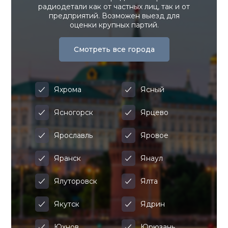
радиодетали как от частных лиц, так и от
предприятий. Возможен выезд для
оценки крупных партий.
Смотреть все города
Яхрома
Ясный
Ясногорск
Ярцево
Ярославль
Яровое
Яранск
Янаул
Ялуторовск
Ялта
Якутск
Ядрин
Юхнов
Юрюзань