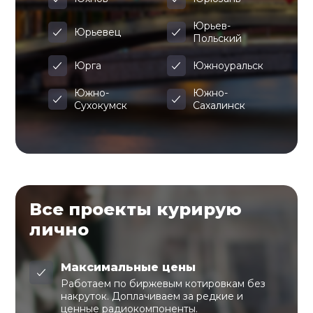
Юрьев-
Юрьевец
Польский
Юрга
Южноуральск
Южно-
Южно-
Сухокумск
Сахалинск
Все проекты курирую
лично
Максимальные цены
Работаем по биржевым котировкам без
накруток. Доплачиваем за редкие и
ценные радиокомпоненты.