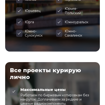
Юрьев-
Юрьевец
Польский
Юрга
Южноуральск
Южно-
Южно-
Сухокумск
Сахалинск
Все проекты курирую
лично
Максимальные цены
Работаем по биржевым котировкам без
накруток. Доплачиваем за редкие и
ценные радиокомпоненты.