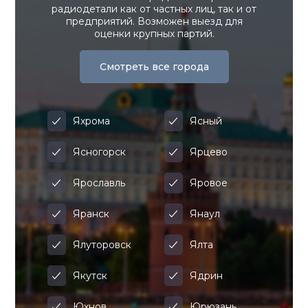
радиодетали как от частных лиц, так и от
предприятий. Возможен выезд для
оценки крупных партий.
Смотреть все города
Яхрома
Ясный
Ясногорск
Ярцево
Ярославль
Яровое
Яранск
Янаул
Ялуторовск
Ялта
Якутск
Ядрин
Юхнов
Юрюзань