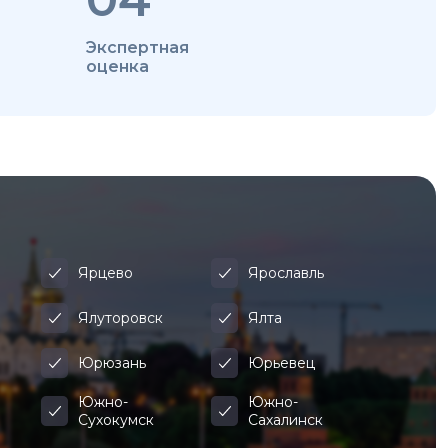
Экспертная
оценка
Ярцево
Ярославль
Ялуторовск
Ялта
Юрюзань
Юрьевец
Южно-
Южно-
Сухокумск
Сахалинск