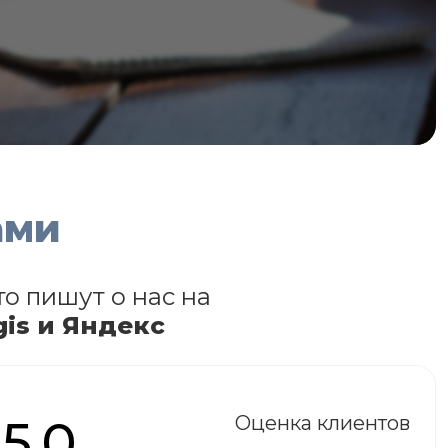
ами
то пишут о нас на
gis и Яндекс
5.0
Оценка клиентов