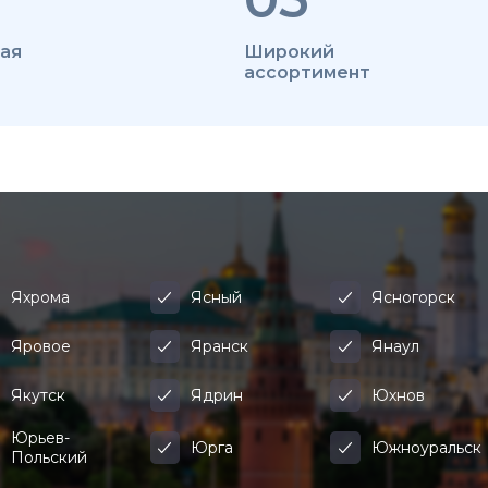
ая
Широкий
ассортимент
Яхрома
Ясный
Ясногорск
Яровое
Яранск
Янаул
Якутск
Ядрин
Юхнов
Юрьев-
Юрга
Южноуральск
Польский