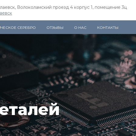
олаевск, Волоколамский проезд 4 корпус 1, помещение 3ц
аевск
ИЧЕСКОЕ СЕРЕБРО
ОТЗЫВЫ
О НАС
КОНТАКТЫ
еталей