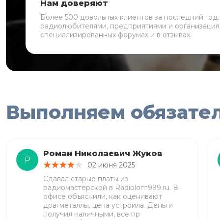
Нам доверяют
Более 500 довольных клиентов за последний год
радиолюбителями, предприятиями и организация
специализированных форумах и в отзывах.
Выполняем обязате
Роман Николаевич Жуков
Р
02 июня 2025
Сдавал старые платы из
радиомастерской в Radiolom999.ru. В
офисе объяснили, как оценивают
драгметаллы, цена устроила. Деньги
получил наличными, все пр