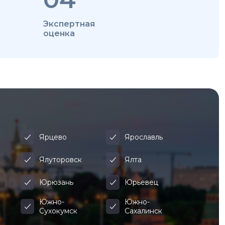
Экспертная
оценка
Ярцево
Ярославль
Ялуторовск
Ялта
Юрюзань
Юрьевец
Южно-
Южно-
Сухокумск
Сахалинск