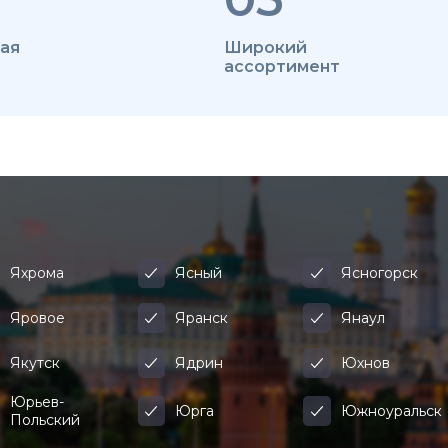
ая
Широкий
ассортимент
Яхрома
Ясный
Ясногорск
Яровое
Яранск
Янаул
Якутск
Ядрин
Юхнов
Юрьев-
Юрга
Южноуральск
Польский