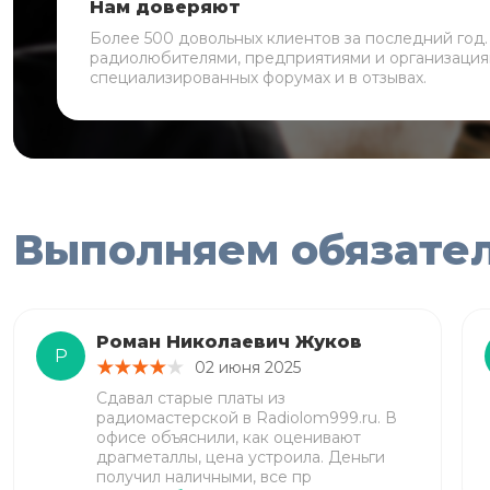
Нам доверяют
Более 500 довольных клиентов за последний год
радиолюбителями, предприятиями и организация
специализированных форумах и в отзывах.
Выполняем обязате
Роман Николаевич Жуков
Р
02 июня 2025
Сдавал старые платы из
радиомастерской в Radiolom999.ru. В
офисе объяснили, как оценивают
драгметаллы, цена устроила. Деньги
получил наличными, все пр