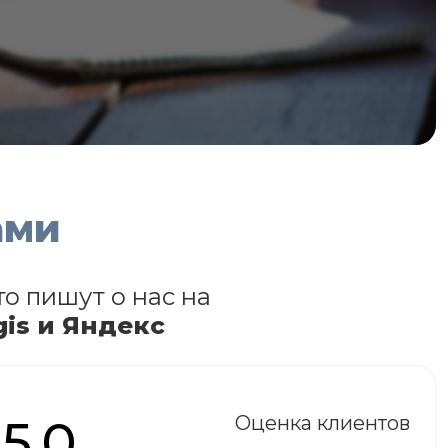
ами
то пишут о нас на
gis и Яндекс
5.0
Оценка клиентов