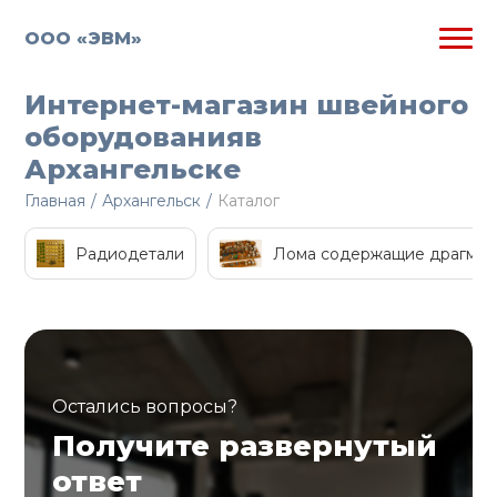
ООО «ЭВМ»
Интернет-магазин швейного
оборудованияв
Архангельске
Главная
/
Архангельск
/
Каталог
Радиодетали
Лома содержащие драгмет
Остались вопросы?
Получите развернутый
ответ