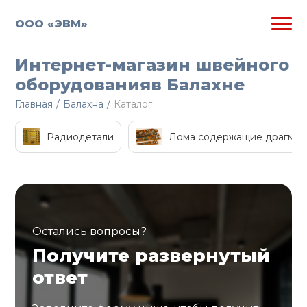
ООО «ЭВМ»
Интернет-магазин швейного
оборудованияв Балахне
Главная
/
Балахна
/
Каталог
Радиодетали
Лома содержащие драгмет
Остались вопросы?
Получите развернутый
ответ