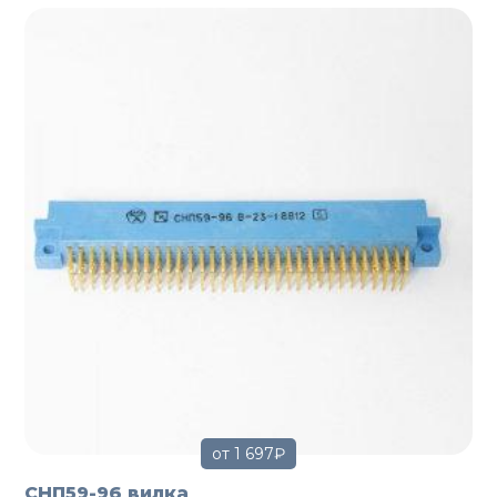
от 1 697₽
СНП59-96 вилка