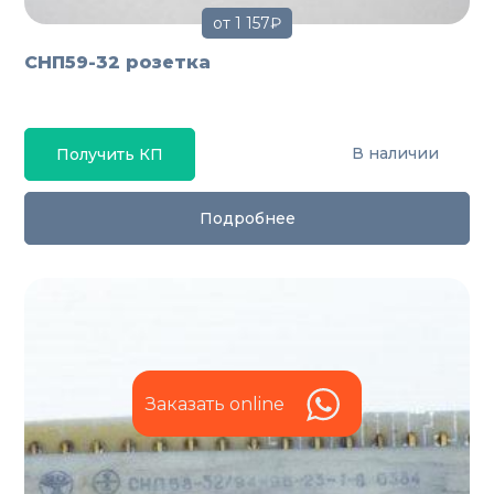
от 1 157₽
СНП59-32 розетка
В наличии
Получить КП
Подробнее
Заказать online