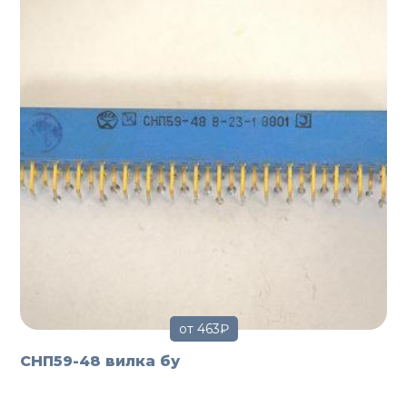
от 463₽
СНП59-48 вилка бу